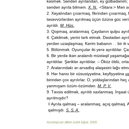
kəsmək
.
Səndən
ayrılandan
,
ey
gülbədənim
;
səndən
ayrıla
bilməm
.
X
.
N
.
. <
Sitarə:
>
Mən
s
2
.
Xəyalından
çıxarmaq
,
fikrindən
çıxarmaq
,
təsəvvürlərdən
ayrılmaq
üçün
özünə
güc
ver
ayrıldı
.
M
.
Hüs
.
.
3
.
Qopmaq
,
aralanmaq
.
Çaydanın
qulpu
ayrı
4
.
Çəkilmək
,
yerini
tərk
etmək
.
Dəstədən
ayr
yerdən
uzaqlaşmaq
.
Kərim
babanın
. .
bir
iti
5
.
Bölünmək
.
Oyunçular
iki
yerə
ayrıldılar
.
Ça
6
.
Bir
yerdə
ikən
aralanıb
müstəqil
yaşamağa
ayrıldılar
.
Şəriklər
ayrıldılar
. –
Öküz
öldü
,
ort
7
.
Aralarındakı
ər
-
arvadlıq
əlaqəsini
ləğv
etm
8
.
Hər
hansı
bir
xüsusiyyətinə
,
keyfiyyətinə
v
birindən
çox
ayrılırlar
.
O
,
yoldaşlarından
heç
yanmışam
özüm
-
özümdən
.
M
.
P
.
V
.
.
9
.
Təxsis
edilmək
,
ayrılıb
saxlanmaq
.
İnşaat
ayrılmışdır
?
◊
Ayrıla
qalmaq
–
aralanmaq
,
açıq
qalmaq
.
qalmışdı
.
S
.
S
.
A
.
.
Azərbaycan
dilinin
izahlı
lüğəti
.
2009
.