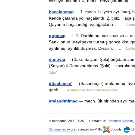
hissəyə bölündü. 4. məch. Paylaşdırılmaq
haçalanmaq
— 1. məch. İki yerə ayrılmaq, b
Kəndə çatanda yol haçalandı. 2. t siz. Haça 
Qayanın haçalandığı və ağaclarla… …
Azərba
qopmaq
— f. 1. Dartılmaq, çəkilmək və s. nə
Sanki onun ürəyi şaxta vurmuş qönçə kimi qop
ayrılmaq, ayrılıb düşmək. Divarın… …
Azərbay
dənəvar
— (Bakı, Salyan, Şəki) buğdanı sa
(Salyan) ◊ Dənəvar olmax (Şəki) – sovrul
lüğəti
dücələməx’
— (Basarkeçər) aralanmaq, ayrılma
getdi …
Azərbaycan dilinin dialektoloji lüğəti
aralaşdırılmaq
— məch. Bir birindən ayrılm
© Academic, 2000-2026
Contact us:
Technical Support
,
Dictionaries export
, created on PHP,
Joomla,
Dr