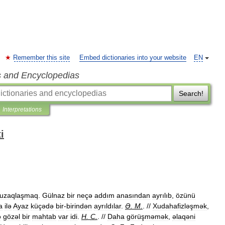
Remember this site
Embed dictionaries into your website
EN
s and Encyclopedias
Search!
Interpretations
i
uzaqlaşmaq
.
Gülnaz
bir
neçə
addım
anasından
ayrılıb
,
özünü
a
ilə
Ayaz
küçədə
bir
-
birindən
ayrıldılar
.
Ə
.
M
.
. //
Xudahafizləşmək
,
ə
gözəl
bir
mahtab
var
idi
.
H
.
C
.
. //
Daha
görüşməmək
,
əlaqəni