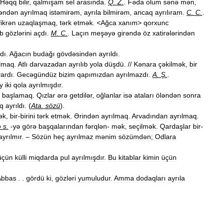
Həqq
bilir
,
qalmışam
sel
arasında
.
Q
.
Z
.
.
Fəda
olum
sənə
mən
,
əndən
ayrılmaq
istəmirəm
,
ayrıla
bilmirəm
,
ancaq
ayrılıram
.
C
.
C
.
.
fikrən
uzaqlaşmaq
,
tərk
etmək
. <
Ağca
xanım
>
qorxunc
ib
gözlərini
açdı
.
M
.
C
.
.
Laçın
meşəyə
girəndə
öz
xatirələrindən
ldı
.
Ağacın
budağı
gövdəsindən
ayrıldı
.
ılmaq
.
Atlı
darvazadan
ayrılıb
yola
düşdü
. //
Kənara
çəkilmək
,
bir
vardı
.
Gecəgündüz
bizim
qapımızdan
ayrılmazdı
.
A
.
Ş
.
.
y
iki
qola
ayrılmışdır
.
başlamaq
.
Qızlar
ərə
getdilər
,
oğlanlar
isə
ataları
öləndən
sonra
aq
ayrıldı
. (
Ata
.
sözü
).
ək
,
bir
-
birini
tərk
etmək
.
Ərindən
ayrılmaq
.
Arvadından
ayrılmaq
.
ə
s
.
-
yə
görə
başqalarından
fərqlən
-
mək
,
seçilmək
.
Qardaşlar
bir
-
ayrılmır
. –
Sözün
heç
ayrılmaz
mənim
sözümdən
;
Odlara
üçün
külli
miqdarda
pul
ayrılmışdır
.
Bu
kitablar
kimin
üçün
Abbas
. .
gördü
ki
,
gözləri
yumuludur
.
Amma
dodaqları
ayrıla