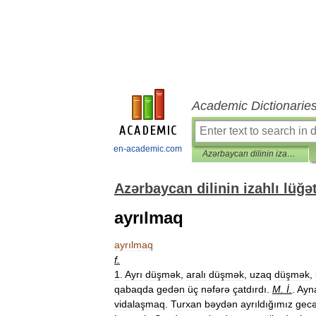
Academic Dictionarie
en-academic.com
Azərbaycan dilinin izahlı lüğəti
Azərbaycan dilinin izahlı lüğət
ayrılmaq
ayrılmaq
f
.
1
.
Ayrı
düşmək
,
aralı
düşmək
,
uzaq
düşmək
,
qabaqda
gedən
üç
nəfərə
çatdırdı
.
M
.
İ
.
.
Ayn
vidalaşmaq
.
Turxan
bəydən
ayrıldığımız
gec