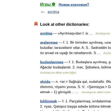
Игры ⚽
Нужна курсовая?
ayrılma
Look at other dictionaries:
ayrılma
— «Ayrılmaq»dan f. is …
Azərbaycan dil
aralanmaq
— f. 1. Bir birindən ayrılmaq, uzaq
buludlar, təravətlənir otlar. A. S.. Sədrəddin
öz arvad və uşağı ilə rahatlanırdı. S …
Azərba
budaqlanmaq
— f. 1. Budaqlara ayrılmaq, ş
Ağaclar budaqlandı. 2. məc. Şöbələrə, bölmə
Azərbaycan dilinin izahlı lüğəti
əlvida
— n. <ər.> Sağlıqla qal, xudahafiz. Əl
ölümmü, röyamı yoxsa. S. V.. <Şəmsiyyə:> Göz
etmək – 1) görüşüb… …
Azərbaycan dilinin izahlı 
bölünmək
— f. 1. Parçalanmaq, xırdalanmaq,
2. riyaz. Qalıqsız başqa ədədə bölünə bilmə