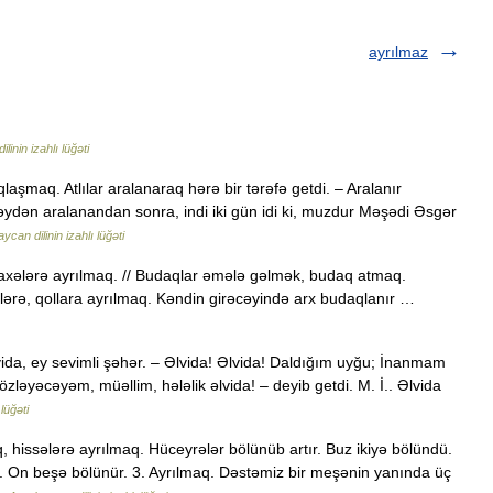
ayrılmaz
inin izahlı lüğəti
laşmaq. Atlılar aralanaraq hərə bir tərəfə getdi. – Aralanır
 bəydən aralanandan sonra, indi iki gün idi ki, muzdur Məşədi Əsgər
ycan dilinin izahlı lüğəti
axələrə ayrılmaq. // Budaqlar əmələ gəlmək, budaq atmaq.
lərə, qollara ayrılmaq. Kəndin girəcəyində arx budaqlanır …
vida, ey sevimli şəhər. – Əlvida! Əlvida! Daldığım uyğu; İnanmam
ləyəcəyəm, müəllim, hələlik əlvida! – deyib getdi. M. İ.. Əlvida
lüğəti
 hissələrə ayrılmaq. Hüceyrələr bölünüb artır. Buz ikiyə bölündü.
k. On beşə bölünür. 3. Ayrılmaq. Dəstəmiz bir meşənin yanında üç