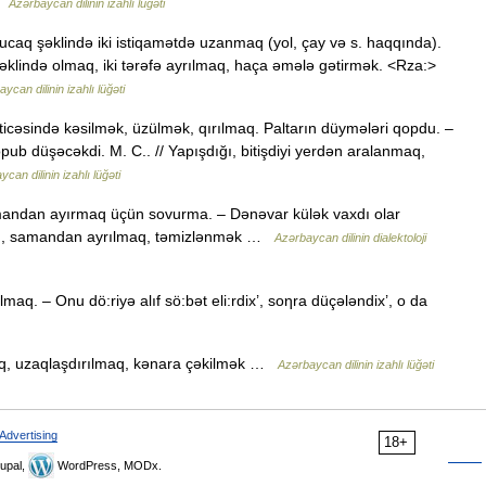
 …
Azərbaycan dilinin izahlı lüğəti
ucaq şəklində iki istiqamətdə uzanmaq (yol, çay və s. haqqında).
şəklində olmaq, iki tərəfə ayrılmaq, haça əmələ gətirmək. <Rza:>
ycan dilinin izahlı lüğəti
ticəsində kəsilmək, üzülmək, qırılmaq. Paltarın düymələri qopdu. –
ub düşəcəkdi. M. C.. // Yapışdığı, bitişdiyi yerdən aralanmaq,
can dilinin izahlı lüğəti
mandan ayırmaq üçün sovurma. – Dənəvar külək vaxdı olar
maq, samandan ayrılmaq, təmizlənmək …
Azərbaycan dilinin dialektoloji
q. – Onu dö:riyə alıf sö:bət eli:rdix’, soηra düçələndix’, o da
aq, uzaqlaşdırılmaq, kənara çəkilmək …
Azərbaycan dilinin izahlı lüğəti
Advertising
18+
upal,
WordPress, MODx.